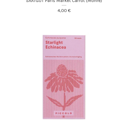
SAATGUT Paris Market Carrot (Möhre)
4,00
€