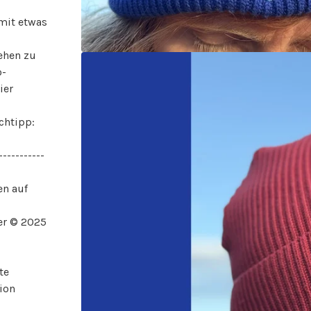
mit etwas
ehen zu
o-
ier
chtipp:
-----------
en auf
er © 2025
te
ion