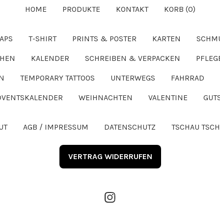
DU?
HOME
PRODUKTE
KONTAKT
KORB (
0
)
APS
T-SHIRT
PRINTS & POSTER
KARTEN
SCHM
CHEN
KALENDER
SCHREIBEN & VERPACKEN
PFLEG
N
TEMPORARY TATTOOS
UNTERWEGS
FAHRRAD
DVENTSKALENDER
WEIHNACHTEN
VALENTINE
GUT
UT
AGB / IMPRESSUM
DATENSCHUTZ
TSCHAU TSCH
VERTRAG WIDERRUFEN