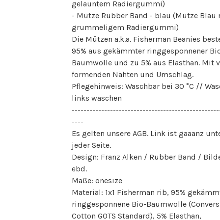
gelauntem Radiergummi)
- Mütze Rubber Band - blau (Mütze Blau 
grummeligem Radiergummi)
Die Mützen a.k.a. Fisherman Beanies best
95% aus gekämmter ringgesponnener Bi
Baumwolle und zu 5% aus Elasthan. Mit v
formenden Nähten und Umschlag.
Pflegehinweis: Waschbar bei 30 °C // Was
links waschen
--------------------------------------------------
----
Es gelten unsere AGB. Link ist gaaanz unt
jeder Seite.
Design: Franz Alken / Rubber Band / Bild
ebd.
Maße: onesize
Material: 1x1 Fisherman rib, 95% gekämm
ringgesponnene Bio-Baumwolle (Convers
Cotton GOTS Standard), 5% Elasthan,