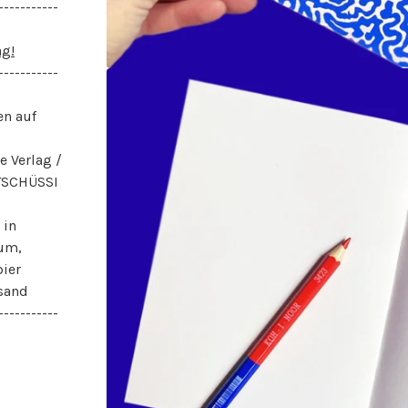
-----------
ag!
-----------
en auf
e Verlag /
 TSCHÜSSI
 in
sum,
pier
rsand
-----------