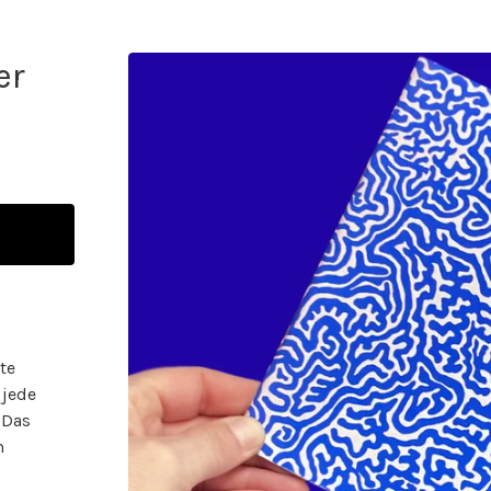
er
te
 jede
 Das
m