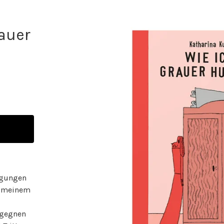
auer
igungen
n meinem
egegnen