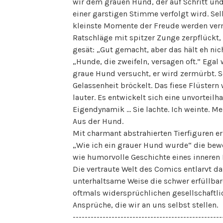
wir dem grauen Hund, der auf Schritt und 
einer garstigen Stimme verfolgt wird. Sel
kleinste Momente der Freude werden ver
Ratschläge mit spitzer Zunge zerpflückt,
gesät: „Gut gemacht, aber das hält eh nic
„Hunde, die zweifeln, versagen oft.” Egal
graue Hund versucht, er wird zermürbt. S
Gelassenheit bröckelt. Das fiese Flüstern
lauter. Es entwickelt sich eine unvorteilha
Eigendynamik … Sie lachte. Ich weinte. Me
Aus der Hund.
Mit charmant abstrahierten Tierfiguren er
„Wie ich ein grauer Hund wurde“ die be
wie humorvolle Geschichte eines inneren 
Die vertraute Welt des Comics entlarvt da
unterhaltsame Weise die schwer erfüllba
oftmals widersprüchlichen gesellschaftli
Ansprüche, die wir an uns selbst stellen.
--------------------------------------------------