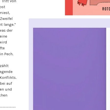
Tritt von
bst
miest,
 Zweifel
ht lange.”
 was der
eine
 wird
fte
in Pech.
zählt
wegende
Konflikts.
bei auf
ren und
chen
-----------