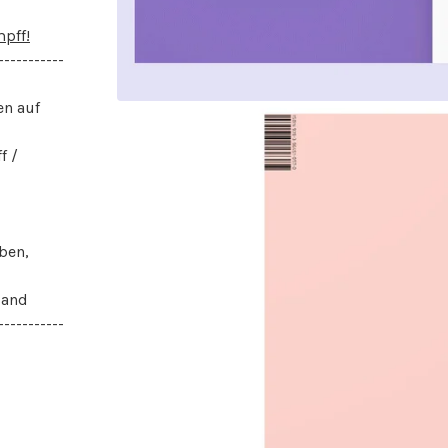
pff!
-----------
en auf
f /
ben,
sand
-----------