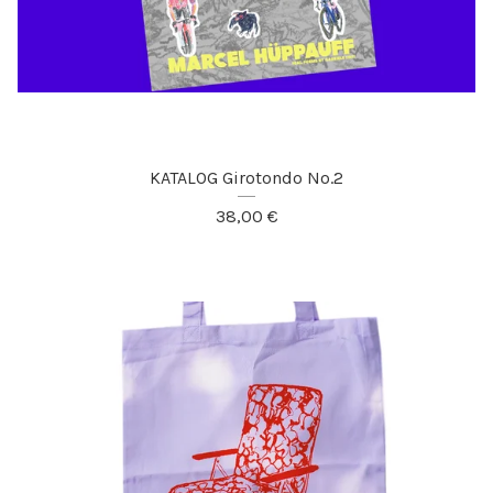
KATALOG Girotondo No.2
38,00
€