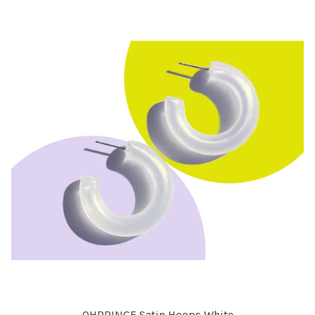
OHRRINGE Satin Hoops White