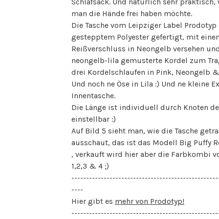
Schlafsack. Und natürlich sehr praktisch,
man die Hände frei haben möchte.
Die Tasche vom Leipziger Label Prodotyp 
gestepptem Polyester gefertigt, mit ein
Reißverschluss in Neongelb versehen und
neongelb-lila gemusterte Kordel zum Tra
drei Kordelschlaufen in Pink, Neongelb &
Und noch ne Öse in Lila :) Und ne kleine Ex
Innentasche.
Die Länge ist individuell durch Knoten de
einstellbar :)
Auf Bild 5 sieht man, wie die Tasche getr
ausschaut, das ist das Modell Big Puffy
, verkauft wird hier aber die Farbkombi v
1,2,3 & 4 ;)
--------------------------------------------------
----
Hier gibt es
mehr von Prodotyp!
--------------------------------------------------