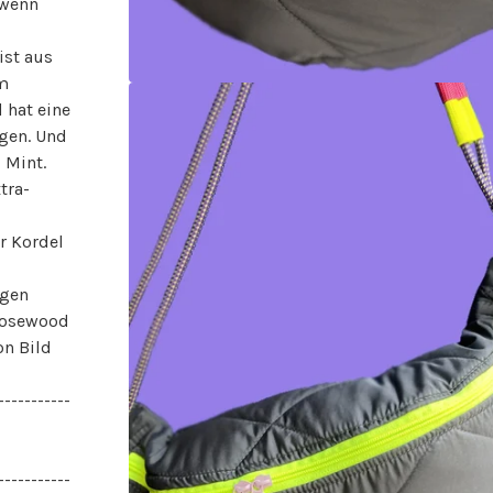
 wenn
ist aus
em
 hat eine
gen. Und
 Mint.
tra-
r Kordel
agen
 Rosewood
on Bild
-----------
-----------