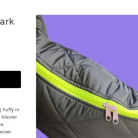
ark
 Puffy in
 kleiner
e.
leiner