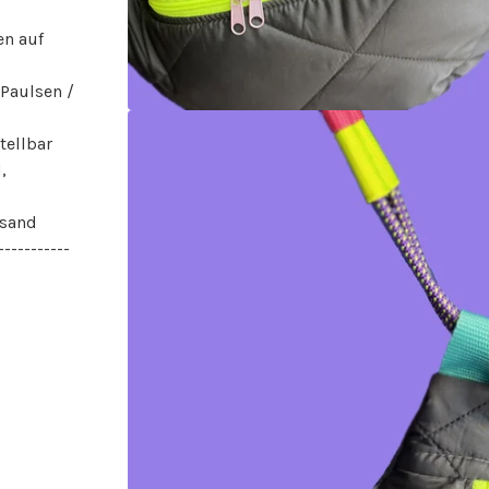
en auf
 Paulsen /
tellbar
,
rsand
-----------