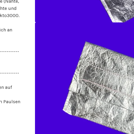
e (Nähte,
chte und
kto3000.
ich an
-----------
-----------
en auf
m Paulsen