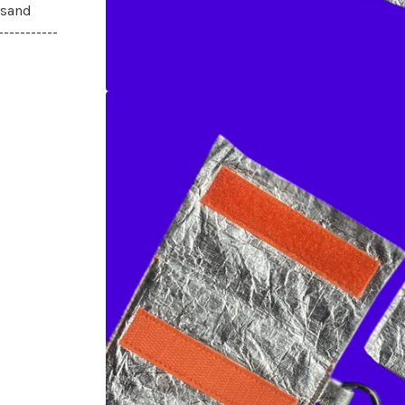
rsand
-----------