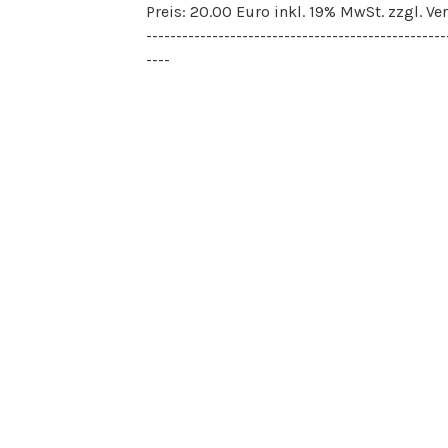
Preis: 20.00 Euro inkl. 19% MwSt. zzgl. Ve
--------------------------------------------------
----