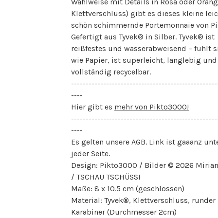
Wahlweise mit Details in Rosa oder Orang
Klettverschluss) gibt es dieses kleine lei
schön schimmernde Portemonnaie von Pi
Gefertigt aus Tyvek® in Silber. Tyvek® ist
reißfestes und wasserabweisend – fühlt s
wie Papier, ist superleicht, langlebig und
vollständig recycelbar.
--------------------------------------------------
----
Hier gibt es
mehr von Pikto3000!
--------------------------------------------------
----
Es gelten unsere AGB. Link ist gaaanz unt
jeder Seite.
Design: Pikto3000 / Bilder © 2026 Miria
/ TSCHAU TSCHÜSSI
Maße: 8 x 10.5 cm (geschlossen)
Material: Tyvek®, Klettverschluss, runder
Karabiner (Durchmesser 2cm)