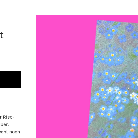
t
r Riso-
ber.
 echt noch