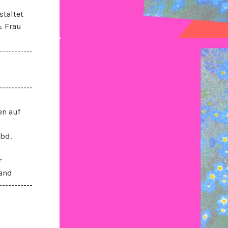
staltet
& Frau
-----------
-----------
en auf
ebd.
r
sand
-----------