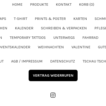
DU?
HOME
PRODUKTE
KONTAKT
KORB (
0
)
APS
T-SHIRT
PRINTS & POSTER
KARTEN
SCHM
CHEN
KALENDER
SCHREIBEN & VERPACKEN
PFLEG
N
TEMPORARY TATTOOS
UNTERWEGS
FAHRRAD
DVENTSKALENDER
WEIHNACHTEN
VALENTINE
GUT
UT
AGB / IMPRESSUM
DATENSCHUTZ
TSCHAU TSCH
VERTRAG WIDERRUFEN