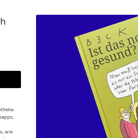
ch
theke:
sapps,
s, wie