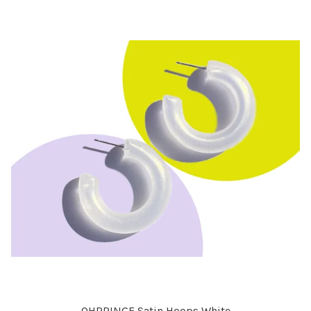
OHRRINGE Satin Hoops White