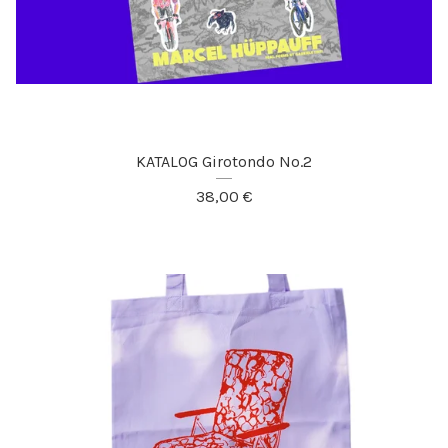
KATALOG Girotondo No.2
38,00
€