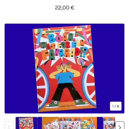
22,00
€
1
/ 8